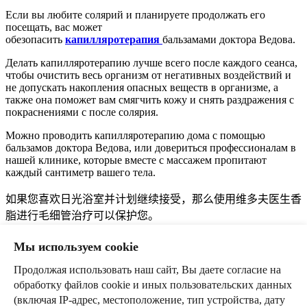
Если вы любите солярий и планируете продолжать его
посещать, вас может
обезопасить
капилляротерапия
бальзамами доктора Ведова.
Делать капилляротерапию лучше всего после каждого сеанса,
чтобы очистить весь организм от негативных воздействий и
не допускать накопления опасных веществ в организме, а
также она поможет вам смягчить кожу и снять раздражения с
покраснениями с после солярия.
Можно проводить капилляротерапию дома с помощью
бальзамов доктора Ведова, или довериться профессионалам в
нашей клинике, которые вместе с массажем пропитают
каждый сантиметр вашего тела.
如果您喜欢日光浴室并计划继续接受，那么使用维多夫医生香
脂进行毛细管治疗可以保护您。
每次使用后最好进行毛细管治疗，以清洁整个身体免受负面影
Мы используем cookie
响，防止有害物质在体内积聚，还可以帮助你软化皮肤，减轻
Продолжая использовать наш сайт, Вы даете согласие на
晒黑后的红肿。
обработку файлов cookie и иных пользовательских данных
(включая IP-адрес, местоположение, тип устройства, дату
您可以在维多夫医生香脂的帮助下在家中进行毛细管治疗，或