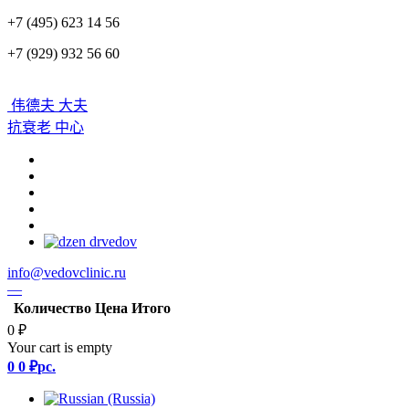
+7 (495) 623 14 56
+7 (929) 932 56 60
伟德夫 大夫
抗衰老 中心
info@vedovclinic.ru
—
Количество
Цена
Итого
0 ₽
Your cart is empty
0
0 ₽
pc.