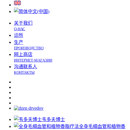
关于我们
О-НАС
诊所
生产
ПРОИЗВОДСТВО
网上商店
ИНТЕРНЕТ-МАГАЗИН
沟通联系人
КОНТАКТЫ
韦多夫博士
全身毛细血管和植物香