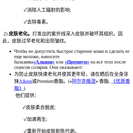
✓消除人工辐射的影响;
✓去除毒素。
2)
皮肤老化。
灯发出的紫外线深入皮肤并破坏其组织。因
此，皮肤过早老化和出现皱纹。
Чтобы не допустить быстрое старение кожи и сделать ее
еще моложе, наносите
бальзамы
«Алкион»
или
«Премиум»
на все тело после
сеансов солярия. Они оказывают:
为防止皮肤快速老化并使其更年轻，请在晒后在全身涂
抹
Alkion
或Premium香脂。(
«
阿尔克俄涅
»
香脂,
《优质香
脂》
)
他们提供：
✓皮肤柔合脱皮;
✓加速再生;
✓重新开始皮肤新陈代谢。