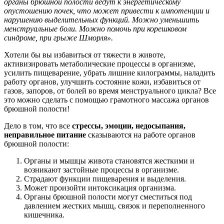
органы брюшной полости ведут к энергетическому
опустошению почек, что может привести к импотенции и
нарушению выделительных функций. Можно уменьшить
менструальные боли. Можно помочь при корешковом
синдроме, при грыже Шморля».
Хотели бы вы избавиться от тяжести в животе,
активизировать метаболические процессы в организме,
усилить пищеварение, убрать лишние килограммы, наладить
работу органов, улучшить состояние кожи, избавиться от
газов, запоров, от болей во время менструального цикла? Все
это можно сделать с помощью грамотного массажа органов
брюшной полости!
Дело в том, что все
стрессы, эмоции, недосыпания,
неправильное питание
сказываются на работе органов
брюшной полости:
Органы и мышцы живота становятся жесткими и
возникают застойные процессы в организме.
Страдают функции пищеварения и выделения.
Может произойти интоксикация организма.
Органы брюшной полости могут сместиться под
давлением жестких мышц, связок и переполненного
кишечника.