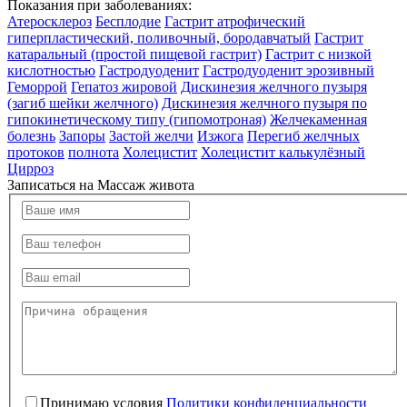
Показания при заболеваниях:
Атеросклероз
Бесплодие
Гастрит атрофический
гиперпластический, поливочный, бородавчатый
Гастрит
катаральный (простой пищевой гастрит)
Гастрит с низкой
кислотностью
Гастродуоденит
Гастродуоденит эрозивный
Геморрой
Гепатоз жировой
Дискинезия желчного пузыря
(загиб шейки желчного)
Дискинезия желчного пузыря по
гипокинетическому типу (гипомотроная)
Желчекаменная
болезнь
Запоры
Застой желчи
Изжога
Перегиб желчных
протоков
полнота
Холецистит
Холецистит калькулёзный
Цирроз
Записаться на Массаж живота
Принимаю условия
Политики конфиденциальности