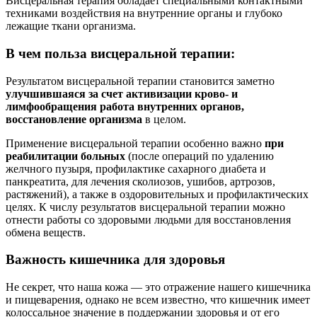
Висцеральная терапия обладает специальными контактными
техниками воздействия на внутренние органы и глубоко
лежащие ткани организма.
В чем польза висцеральной терапии:
Результатом висцеральной терапии становится заметно
улучшившаяся за счет активизации крово- и
лимфообращения работа внутренних органов,
восстановление организма
в целом.
Применение висцеральной терапии особенно важно
при
реабилитации больных
(после операций по удалению
желчного пузыря, профилактике сахарного диабета и
панкреатита, для лечения сколиозов, ушибов, артрозов,
растяжений), а также в оздоровительных и профилактических
целях. К числу результатов висцеральной терапии можно
отнести работы со здоровыми людьми для восстановления
обмена веществ.
Важность кишечника для здоровья
Не секрет, что наша кожа — это отражение нашего кишечника
и пищеварения, однако не всем известно, что кишечник имеет
колоссальное значение в поддержании здоровья и от его