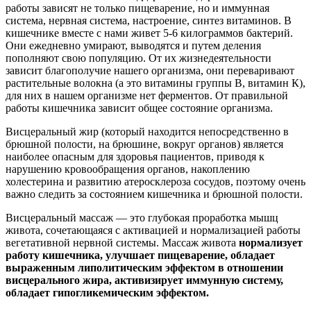
работы зависят не только пищеварение, но и иммунная
система, нервная система, настроение, синтез витаминов. В
кишечнике вместе с нами живет 5-6 килограммов бактерий.
Они ежедневно умирают, выводятся и путем деления
пополняют свою популяцию. От их жизнедеятельности
зависит благополучие нашего организма, они переваривают
растительные волокна (а это витамины группы В, витамин К),
для них в нашем организме нет ферментов. От правильной
работы кишечника зависит общее состояние организма.
Висцеральный жир (который находится непосредственно в
брюшной полости, на брюшине, вокруг органов) является
наиболее опасным для здоровья пациентов, приводя к
нарушению кровообращения органов, накоплению
холестерина и развитию атеросклероза сосудов, поэтому очень
важно следить за состоянием кишечника и брюшной полости.
Висцеральный массаж — это глубокая проработка мышц
живота, сочетающаяся с активацией и нормализацией работы
вегетативной нервной системы. Массаж живота
нормализует
работу кишечника, улучшает пищеварение, обладает
выраженным липолитическим эффектом в отношении
висцерального жира, активизирует иммунную систему,
обладает гипогликемическим эффектом.