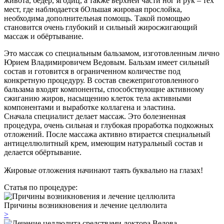
живота, бёдер, ягодиц, а также верхней части ног и рук – тех
мест, где наблюдается бОльшая жировая прослойка,
необходима дополнительная помощь. Такой помощью
становится очень глубокий и сильный жиросжигающий
массаж и обёртывание.
Это массаж со специальным бальзамом, изготовленным лично
Юрием Владимировичем Ведовым. Бальзам имеет сильный
состав и готовится в ограниченном количестве под
конкретную процедуру. В состав свежеприготовленного
бальзама входят компоненты, способствующие активному
сжиганию жиров, насыщению клеток тела активными
компонентами и выработке коллагена и эластина.
Сначала специалист делает массаж. Это болезненная
процедура, очень сильная и глубокая проработка подкожных
отложений. После массажа активно втирается специальный
антицеллюлитный крем, имеющим натуральный состав и
делается обёртывание.
Жировые отложения начинают таять буквально на глазах!
Статья по процедуре:
Причины возникновения и лечение целлюлита
>