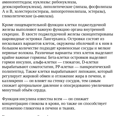
аминопептидаза; нуклеазы: рибонуклеаза,
дезоксирибонуклеаза), липолитические (липаза, фосфолипаза
А и В, холестеролэстераза, липопротеинлипаза, эстеразы),
гликолитические (а-амилаза).
Кроме пищеварительной функции клетки поджелудочной
железы выполняют важную функцию органа внутренней
секреции. В хвосте поджелудочной железы сконцентированы
шаровидные островки Лангерханса. Островки состоят из
нескольких вариантов клеток, окружены оболочкой и к ним в
большом количестве подходят кровеносные сосуды и мелкие
нервные волокна. Различные варианты этих клеток выделают
крайне важные гормоны: Бета-клетки островков выделяют
гормон инсулин, альфа-клетки — глюкагон, D-клетки
вырабатывают соматостатин, РР-клетки — панкреатический
полипептид. Также клетки вырабатывают липокаин, который
регулирует жировой обмен и отложение жира в печени, и
калликреин — он влияет на стенку сосудов, тем самым
снижает артериальное давление и опосредованно увеличивает
минутный объём сердца.
Функция инсулина известна всем — он снижает
концентрацию глюкозы в крови, но также он способствует
отложению гликогена в печени и тканях.