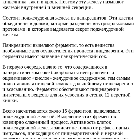
кишечника, так и в кровь. Поэтому эту железу называют
железой внутренней и внешней секреции.
Состоит поджелудочная железа из панкреацитов. Эти клетки
объединены в дольки, которые разделены внутридольковыми
протоками, в которые выделяется секрет поджелудочной
железы.
Панкреациты выделяют ферменты, то есть вещества
необходимые для осуществления процесса пищеварения. Эти
ферменты имеют название панкреатический сок.
В первую очередь, важно то, что содержащиеся в
панкреатическом соке бикарбонаты нейтрализуют и
ощелачивают «кислое» желудочное содержимое, тем самым
подготавливая пищевой комок к дальнейшему пищеварению
и всасыванию. Ферменты обеспечивают пищеварение
питательных веществ для их усвоения в стенке 12 перстной
кишки.
Всего насчитывается около 15 ферментов, выделяемых
поджелудочной железой. Выделение этих фрементов
ювелирно слаженный процесс. Активность клеток
поджелудочной железы зависит не только от рефлекторных
импульсов, приходящих от пищеварительной и нервной
системы, но что важно ввиду изменения концентрации тех