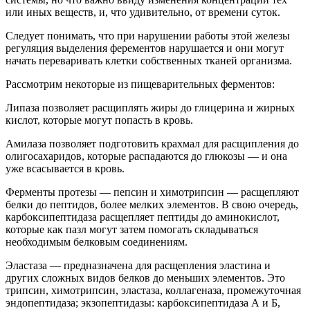
или иных веществ, и, что удивительно, от времени суток.
Следует понимать, что при нарушении работы этой железы
регуляция выделения ферементов нарушается и они могут
начать переваривать клетки собственных тканей организма.
Рассмотрим некоторые из пищеварительных ферментов:
Липаза позволяет расщиплять жиры до глицерина и жирных
кислот, которые могут попасть в кровь.
Амилаза позволяет подготовить крахмал для расщипления до
олигосахаридов, которые распадаются до глюкозы — и она
уже всасывается в кровь.
Ферменты протезы — пепсин и химотрипсин — расщепляют
белки до пептидов, более мелких элементов. В свою очередь,
карбоксипептидаза расщепляет пептиды до аминокислот,
которые как пазл могут затем помогать складываться
необходимым белковым соединениям.
Эластаза — предназначена для расщепления эластина и
других сложных видов белков до меньших элементов. Это
трипсин, химотрипсин, эластаза, коллагеназа, промежуточная
эндопептидаза; экзопептидазы: карбоксипептидаза А и Б,