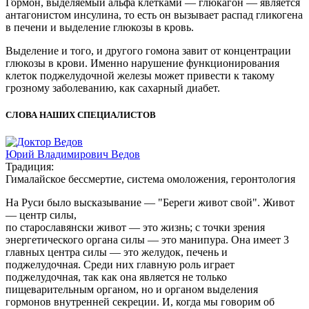
Гормон, выделяемый альфа клетками — глюкагон — является
антагонистом инсулина, то есть он вызывает распад гликогена
в печени и выделение глюкозы в кровь.
Выделение и того, и другого гомона завит от концентрации
глюкозы в крови. Именно нарушение функционирования
клеток поджелудочной железы может привести к такому
грозному заболеванию, как сахарный диабет.
СЛОВА НАШИХ СПЕЦИАЛИСТОВ
Юрий Владимирович Ведов
Традиция:
Гималайское бессмертие, система омоложения, геронтология
На Руси было высказывание — "Береги живот свой". Живот
— центр силы,
по старославянски живот — это жизнь; с точки зрения
энергетического органа силы — это манипура. Она имеет 3
главных центра силы — это желудок, печень и
поджелудочная. Среди них главную роль играет
поджелудочная, так как она является не только
пищеварительным органом, но и органом выделения
гормонов внутренней секреции. И, когда мы говорим об