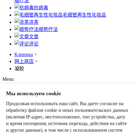
脂疗法
抗病毒
毛细管再生性化妆品
凉茶
顺势疗法
文章
评论
Клиника
>
网上商店
>
凝胶
Menu
Мы используем cookie
凝胶 (Гели)
Продолжая использовать наш сайт, Вы даете согласие на
обработку файлов cookie и иных пользовательских данных
建模硅胶
(включая IP-адрес, местоположение, тип устройства, дату
1 600 ₽
и время посещения, источник перехода, действия на сайте
Add to Cart
и другие данные), в том числе с использованием систем
Already in the cart