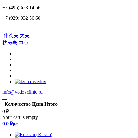
+7 (495) 623 14 56
+7 (929) 932 56 60
伟德夫 大夫
抗衰老 中心
info@vedovclinic.ru
—
Количество
Цена
Итого
0 ₽
Your cart is empty
0
0 ₽
pc.