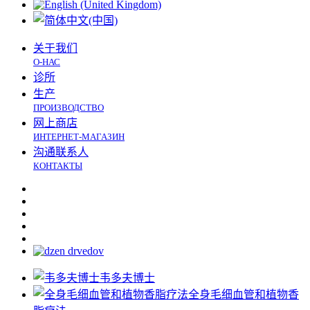
关于我们
О-НАС
诊所
生产
ПРОИЗВОДСТВО
网上商店
ИНТЕРНЕТ-МАГАЗИН
沟通联系人
КОНТАКТЫ
韦多夫博士
全身毛细血管和植物香