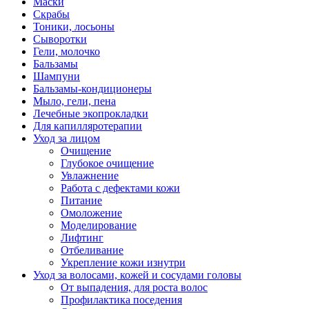
Маски
Скрабы
Тоники, лосьоны
Сыворотки
Гели, молочко
Бальзамы
Шампуни
Бальзамы-кондиционеры
Мыло, гели, пена
Лечебные экопрокладки
Для капилляротерапии
Уход за лицом
Очищение
Глубокое очищение
Увлажнение
Работа с дефектами кожи
Питание
Омоложение
Моделирование
Лифтинг
Отбеливание
Укрепление кожи изнутри
Уход за волосами, кожей и сосудами головы
От выпадения, для роста волос
Профилактика поседения