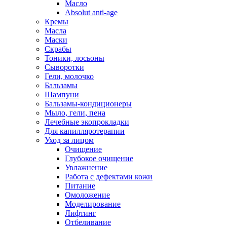
Масло
Absolut anti-age
Кремы
Масла
Маски
Скрабы
Тоники, лосьоны
Сыворотки
Гели, молочко
Бальзамы
Шампуни
Бальзамы-кондиционеры
Мыло, гели, пена
Лечебные экопрокладки
Для капилляротерапии
Уход за лицом
Очищение
Глубокое очищение
Увлажнение
Работа с дефектами кожи
Питание
Омоложение
Моделирование
Лифтинг
Отбеливание