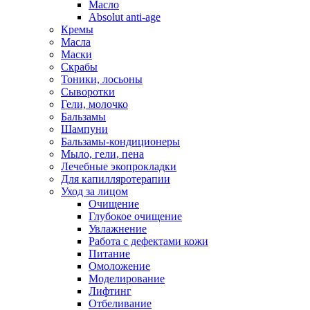
Масло
Absolut anti-age
Кремы
Масла
Маски
Скрабы
Тоники, лосьоны
Сыворотки
Гели, молочко
Бальзамы
Шампуни
Бальзамы-кондиционеры
Мыло, гели, пена
Лечебные экопрокладки
Для капилляротерапии
Уход за лицом
Очищение
Глубокое очищение
Увлажнение
Работа с дефектами кожи
Питание
Омоложение
Моделирование
Лифтинг
Отбеливание