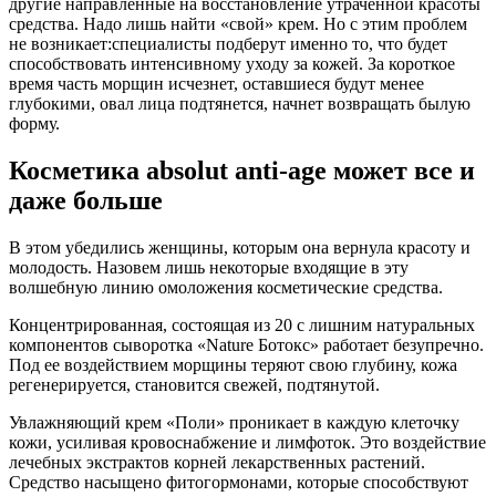
другие направленные на восстановление утраченной красоты
средства. Надо лишь найти «свой» крем. Но с этим проблем
не возникает:специалисты подберут именно то, что будет
способствовать интенсивному уходу за кожей. За короткое
время часть морщин исчезнет, оставшиеся будут менее
глубокими, овал лица подтянется, начнет возвращать былую
форму.
Косметика absolut anti-age может все и
даже больше
В этом убедились женщины, которым она вернула красоту и
молодость. Назовем лишь некоторые входящие в эту
волшебную линию омоложения косметические средства.
Концентрированная, состоящая из 20 с лишним натуральных
компонентов сыворотка «Nature Ботокс» работает безупречно.
Под ее воздействием морщины теряют свою глубину, кожа
регенерируется, становится свежей, подтянутой.
Увлажняющий крем «Поли» проникает в каждую клеточку
кожи, усиливая кровоснабжение и лимфоток. Это воздействие
лечебных экстрактов корней лекарственных растений.
Средство насыщено фитогормонами, которые способствуют