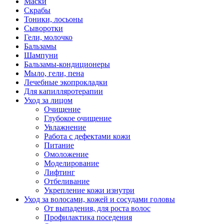
Маски
Скрабы
Тоники, лосьоны
Сыворотки
Гели, молочко
Бальзамы
Шампуни
Бальзамы-кондиционеры
Мыло, гели, пена
Лечебные экопрокладки
Для капилляротерапии
Уход за лицом
Очищение
Глубокое очищение
Увлажнение
Работа с дефектами кожи
Питание
Омоложение
Моделирование
Лифтинг
Отбеливание
Укрепление кожи изнутри
Уход за волосами, кожей и сосудами головы
От выпадения, для роста волос
Профилактика поседения