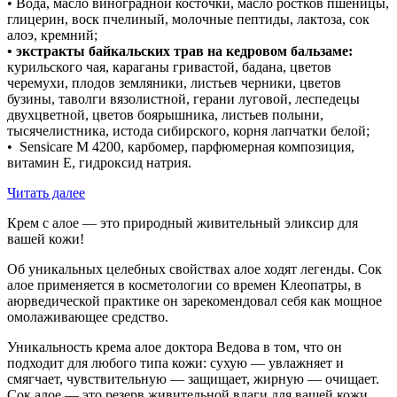
• Вода, масло виноградной косточки, масло ростков пшеницы,
глицерин, воск пчелиный, молочные пептиды, лактоза, сок
алоэ, кремний;
• экстракты байкальских трав на кедровом бальзаме:
курильского чая, караганы гривастой, бадана, цветов
черемухи, плодов земляники, листьев черники, цветов
бузины, таволги вязолистной, герани луговой, леспедецы
двухцветной, цветов боярышника, листьев полыни,
тысячелистника, истода сибирского, корня лапчатки белой;
• Sensicare M 4200, карбомер, парфюмерная композиция,
витамин Е, гидроксид натрия.
Читать далее
Крем с алое — это природный живительный эликсир для
вашей кожи!
Об уникальных целебных свойствах алое ходят легенды. Сок
алое применяется в косметологии со времен Клеопатры, в
аюрведической практике он зарекомендовал себя как мощное
омолаживающее средство.
Уникальность крема алое доктора Ведова в том, что он
подходит для любого типа кожи: сухую — увлажняет и
смягчает, чувствительную — защищает, жирную — очищает.
Сок алое — это резерв живительной влаги для вашей кожи.