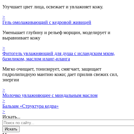
Улучшает цвет лица, освежает и увлажняет кожу.
>
Гель омолаживающий с кедровой живицей
Уменьшает глубину и рельеф морщин, моделирует и
выравнивает кожу
>
Фитогель увлажняющий для душа с исландским мхом,
базиликом, маслом иланг-иланга
Мягко очищает, тонизирует, смягчает, защищает
гидролипидную мантию кожи; дает прилив свежих сил,
энергии
>
Молочко увлажняющее с миндальным маслом
>
Бальзам «Структура кедра»
>
Искать...
Искать