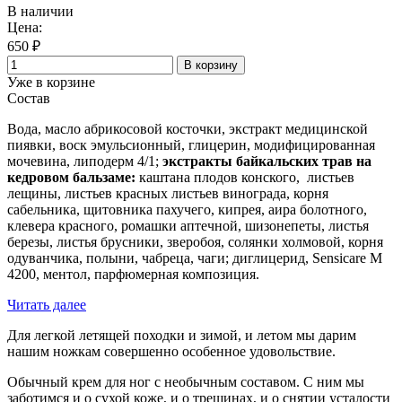
В наличии
Цена:
650 ₽
В корзину
Уже в корзине
Состав
Вода, масло абрикосовой косточки, экстракт медицинской
пиявки, воск эмульсионный, глицерин, модифицированная
мочевина, липодерм 4/1;
экстракты байкальских трав на
кедровом бальзаме
:
каштана плодов конского, листьев
лещины, листьев красных листьев винограда, корня
сабельника, щитовника пахучего, кипрея, аира болотного,
клевера красного, ромашки аптечной, шизонепеты, листья
березы, листья брусники, зверобоя, солянки холмовой, корня
одуванчика, полыни, чабреца, чаги; диглицерид, Sensicare M
4200, ментол, парфюмерная композиция.
Читать далее
Для легкой летящей походки и зимой, и летом мы дарим
нашим ножкам совершенно особенное удовольствие.
Обычный крем для ног с необычным составом. С ним мы
заботимся и о сухой коже, и о трещинах, и о снятии усталости