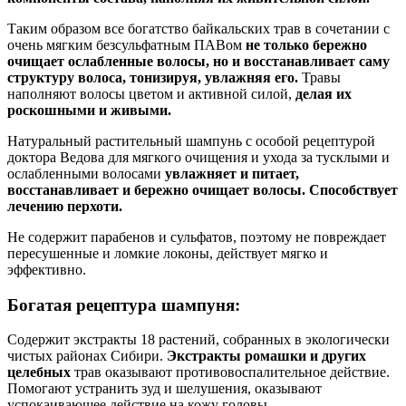
Таким образом все богатство байкальских трав в сочетании с
очень мягким безсульфатным ПАВом
не только бережно
очищает ослабленные волосы, но и восстанавливает саму
структуру волоса, тонизируя, увлажняя его.
Травы
наполняют волосы цветом и активной силой,
делая их
роскошными и живыми.
Натуральный растительный шампунь с особой рецептурой
доктора Ведова для мягкого очищения и ухода за тусклыми и
ослабленными волосами
увлажняет и питает,
восстанавливает и бережно очищает волосы. Способствует
лечению перхоти.
Не содержит парабенов и сульфатов, поэтому не повреждает
пересушенные и ломкие локоны, действует мягко и
эффективно.
Богатая рецептура шампуня
:
Содержит экстракты 18 растений, собранных в экологически
чистых районах Сибири.
Экстракты ромашки и других
целебных
трав оказывают противовоспалительное действие.
Помогают устранить зуд и шелушения, оказывают
успокаивающее действие на кожу головы.