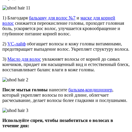
1) Благодаря
бальзаму для волос №7
и
маске для корней
волос
снижается переокисление головы, проходит головная
боль, ускоряется рос волос, улучшается кровообращение и
глубинное питание корней волос.
2)
VC-лайф
обогащает волосы и кожу головы витаминами,
предотвращает выпадение волос. Укрепляет структуру волоса.
3)
Масло для волос
увлажняет волосы от корней до самых
кончиков, придает им насыщенный вид и естественный блеск,
восстанавливает баланс влаги в коже головы.
После мытья головы
нанесите
бальзам-кондиционер
,
который укрепляет волосы по всей длине, облегчает
расчесывание, делает волосы более гладкими и послушными.
Используйте спреи, чтобы позаботиться о волосах в
течение дня: