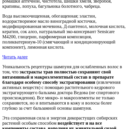
ромашки аптечной, чистотела, шишки хмеля, зверобоя,
крапивы, лопуха, багульника болотного, чабреца.
Вода высокоочищенная, обогащенная; эластин,
водорастворимое масло виноградной косточки,
модифицированная мочевина, Д-пантенол, молочная кислота,
кератин, сок алоэ, натуральный эко-консервант Sensicare
М4200, глицерин, парфюмерная композиция,
поликватерниум-10 (смягчающий и кондиционирующий
компонент), лимонная кислота.
Читать далее
Уникальность рецептуры шампуня для ослабленных волос в
том, что
экстракты трав полностью сохраняют свой
витаминный и макроэлементный состав в препарате
благодаря особому способу экстрагирования
(извлечения
активных веществ) с помощью растительного кедрового
экстрагирующего бальзама доктора Ведова (не спиртового
происхождения). Все микро- и макроэлементы не только
сохраняются, но и впитываются в кожу и волосы более
глубоко за счет бальзамной основы шампуня.
Эта сохраненная сила и энергия дикорастущих сибирских
растений особым способом
воздействует и на все
компоненты состава, наполняя их живительной силой.