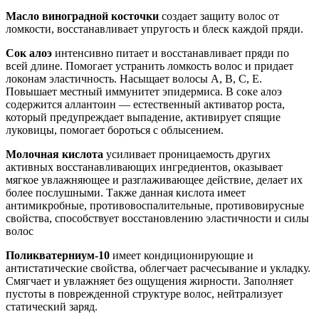
Масло виноградной косточки
создает защиту волос от
ломкости, восстанавливает упругость и блеск каждой пряди.
Сок алоэ
интенсивно питает и восстанавливает пряди по
всей длине. Помогает устранить ломкость волос и придает
локонам эластичность. Насыщает волосы A, B, C, E.
Повышает местный иммунитет эпидермиса. В соке алоэ
содержится аллантоин — естественный активатор роста,
который предупреждает выпадение, активирует спящие
луковицы, помогает бороться с облысением.
Молочная кислота
усиливает проницаемость других
активных восстанавливающих ингредиентов, оказывает
мягкое увлажняющее и разглаживающее действие, делает их
более послушными. Также данная кислота имеет
антимикробные, противовоспалительные, противовирусные
свойства, способствует восстановлению эластичности и силы
волос
Поликватерниум-10
имеет кондиционирующие и
антистатические свойства, облегчает расчесывание и укладку.
Смягчает и увлажняет без ощущения жирности. Заполняет
пустоты в поврежденной структуре волос, нейтрализует
статический заряд.