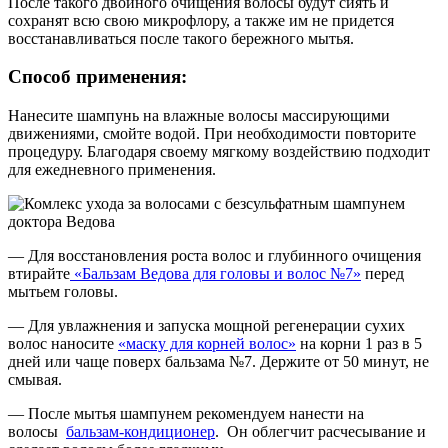
После такого двойного очищения волосы будут сиять и
сохранят всю свою микрофлору, а также им не придется
восстанавливаться после такого бережного мытья.
Способ применения:
Нанесите шампунь на влажные волосы массирующими
движениями, смойте водой. При необходимости повторите
процедуру. Благодаря своему мягкому воздействию подходит
для ежедневного применения.
— Для восстановления роста волос и глубинного очищения
втирайте
«Бальзам Ведова для головы и волос №7»
перед
мытьем головы.
— Для увлажнения и запуска мощной регенерации сухих
волос наносите
«маску для корней волос»
на корни 1 раз в 5
дней или чаще поверх бальзама №7. Держите от 50 минут, не
смывая.
— После мытья шампунем рекомендуем нанести на
волосы
бальзам-кондиционер
. Он облегчит расчесывание и