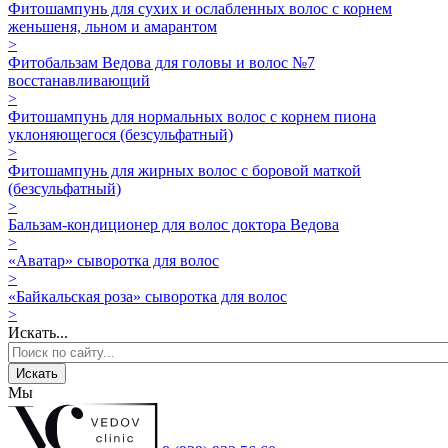
Фитошампунь для сухих и ослабленных волос с корнем
женьшеня, льном и амарантом
>
Фитобальзам Ведова для головы и волос №7
восстанавливающий
>
Фитошампунь для нормальных волос с корнем пиона
уклоняющегося (безсульфатный)
>
Фитошампунь для жирных волос с боровой маткой
(безсульфатный)
>
Бальзам-кондиционер для волос доктора Ведова
>
«Аватар» сыворотка для волос
>
«Байкальская роза» сыворотка для волос
>
Искать...
Искать
Мы