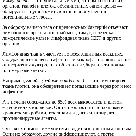
Иммунитет
— это уникальный мир, который состоит из
органов, тканей и клеток, объединенных одной целью —
обнаружить и уничтожить внешние и внутренние
потенциальные угрозы.
За оборону нашего тела от вредоносных бактерий отвечают
лимфоидные органы: костный мозг, тимус, селезенка,
лимфатические узлы и лимфоидная ткань ЖКТ и других
органов.
Лимфоидная ткань участвует во всех защитных реакциях.
Содержащиеся в ней лимфоциты и макрофаги защищают нас
от вторжения чужеродных объектов и убирают атипичные
или мертвые клетки.
Например,
гланды (нёбные миндалины)
— это лимфоидная
ткань глотки, она обезвреживает попадающие через рот и нос
инфекции.
А в печени содержатся до 85% всех макрофагов и клеток
естественных киллеров. Они справляются с попавшими в
кровоток микробами, токсинами и даже синтезируют
противовирусные агенты.
Суть всех органов иммунитета сводится к защитным клеткам.
Одни их образуют, другие дифференцируют, а третьи