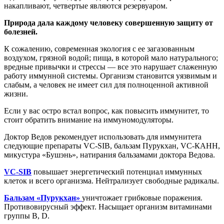
накапливают, четвертые являются резервуаром.
Природа дала каждому человеку совершенную защиту от
болезней.
К сожалению, современная экология с ее загазованным
воздухом, грязной водой; пища, в которой мало натурального;
вредные привычки и стрессы — все это нарушает слаженную
работу иммунной системы. Организм становится уязвимым и
слабым, а человек не имеет сил для полноценной активной
жизни.
Если у вас остро встал вопрос, как повысить иммунитет, то
стоит обратить внимание на иммуномодуляторы.
Доктор Ведов рекомендует использовать для иммунитета
следующие препараты VC-SIB, бальзам Пурукхан, VC-КАНН,
микустура «Бушэнь», натирания бальзамами доктора Ведова.
VC-SIB
повышает энергетический потенциал иммунных
клеток и всего организма. Нейтрализует свободные радикалы.
Бальзам
«
Пурукхан
»
уничтожает грибковые поражения.
Противовирусный эффект. Насыщает организм витаминами
группы B, D.