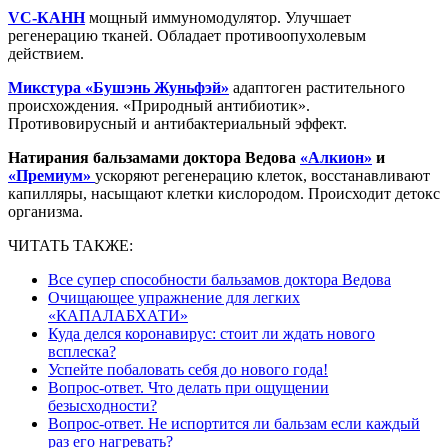
VC-КАНН
мощный иммуномодулятор. Улучшает
регенерацию тканей. Обладает противоопухолевым
действием.
Микстура «Бушэнь Жуньфэй»
адаптоген растительного
происхождения. «Природный антибиотик».
Противовирусный и антибактериальный эффект.
Натирания бальзамами доктора Ведова
«Алкион»
и
«Премиум»
ускоряют регенерацию клеток, восстанавливают
капилляры, насыщают клетки кислородом. Происходит детокс
организма.
ЧИТАТЬ ТАКЖЕ:
Все супер способности бальзамов доктора Ведова
Очищающее упражнение для легких
«КАПАЛАБХАТИ»
Куда делся коронавирус: стоит ли ждать нового
всплеска?
Успейте побаловать себя до нового года!
Вопрос-ответ. Что делать при ощущении
безысходности?
Вопрос-ответ. Не испортится ли бальзам если каждый
раз его нагревать?