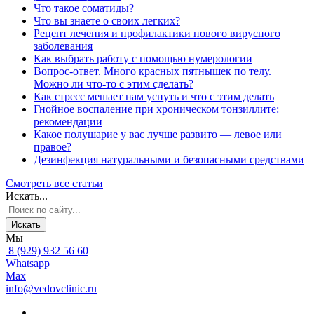
Что такое соматиды?
Что вы знаете о своих легких?
Рецепт лечения и профилактики нового вирусного
заболевания
Как выбрать работу с помощью нумерологии
Вопрос-ответ. Много красных пятнышек по телу.
Можно ли что-то с этим сделать?
Как стресс мешает нам уснуть и что с этим делать
Гнойное воспаление при хроническом тонзиллите:
рекомендации
Какое полушарие у вас лучше развито — левое или
правое?
Дезинфекция натуральными и безопасными средствами
Смотреть все статьи
Искать...
Искать
Мы
8 (929) 932 56 60
Whatsapp
Max
info@vedovclinic.ru