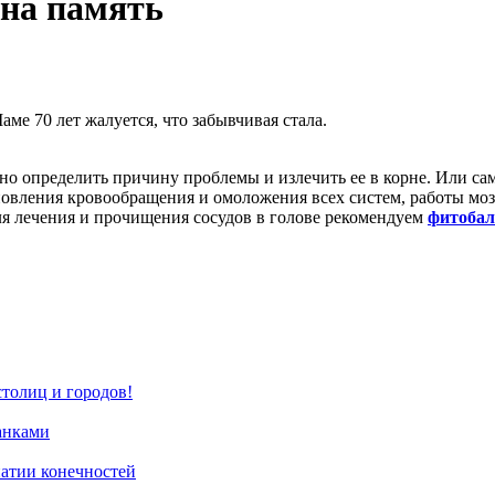
 на память
ме 70 лет жалуется, что забывчивая стала.
чно определить причину проблемы и излечить ее в корне. Или са
новления кровообращения и омоложения всех систем, работы мо
ля лечения и прочищения сосудов в голове рекомендуем
фитобал
олиц и городов!
анками
патии конечностей