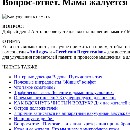
Вопрос-ответ. Мама жалуется
ВОПРОС:
Добрый день! А что посоветуете для восстановления памяти? Ма
ОТВЕТ:
Если есть возможность, то лучше приехать на прием, чтобы то
гомеопатии
«Anti age»
и
«Cerebrum Regeneration»
для восста
для улучшения показателей памяти и процессов мышления, а д
ЧИТАТЬ ТАКЖЕ:
Интервью доктора Ведова. Путь долголетия
Полезные ингредиенты "Живых" конфет
Что такое соматиды?
Трофическая язва. Лечение в домашних условиях.
О чем молчит печень? 3 суперпродукта для печени
КАК ВДОХНУТЬ ЧИСТЫЙ ВОЗДУХ? Для нас жителей ст
Остров долгожителей
7 причин записаться на аппаратный вакуумный массаж б
Не пропусти диабет
Вопрос-ответ. Помогает ли капилляротерапия при нейро
Кожа и ее жители. Что мы знаем о микрофлоре кожи