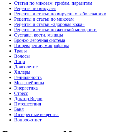
Статьи по микозам, грибам, паразитам
Рецепты по вирусам
Рецепты и статьи по вирусным заболеваниям
Рецепты и статьи по микозам
Рецепты и статьи «Здоровая кожа»
Рецепты и статьи по женской молодости
Суставы, кости, мышцы
Бронхо-легочная система
Пищеварение, микрофлора
Травы
Волосы
Лицо
Долголетие
Хилеры
Гениальность
Мозг, нейроны
Энергетика
Стресс
Доктор Ведов
Путешествия
Баня
Интересные вещества
Вопрос-ответ