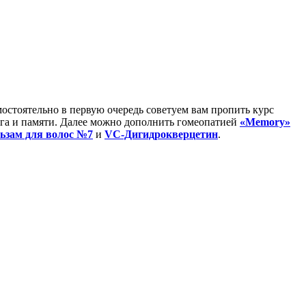
мостоятельно в первую очередь советуем вам пропить курс
зга и памяти. Далее можно дополнить гомеопатией
«Memory»
ьзам для волос №7
и
VC-Дигидрокверцетин
.