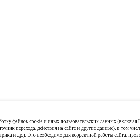
ботку файлов cookie и иных пользовательских данных (включая I
ещения ссылки на
www.DrVedov.ru
и при согласовании с администр
очник перехода, действия на сайте и другие данные), в том числ
ДОВА"
рика и др.). Это необходимо для корректной работы сайта, пров