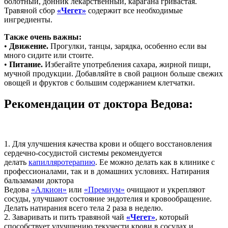
болотный, донник лекарственный, карагана гривастая.
Травяной сбор
«Чегет»
содержит все необходимые
ингредиенты.
Также очень важны:
•
Движение.
Прогулки, танцы, зарядка, особенно если вы
много сидите или стоите.
•
Питание.
Избегайте употребления сахара, жирной пищи,
мучной продукции. Добавляйте в свой рацион больше свежих
овощей и фруктов с большим содержанием клетчатки.
Рекомендации от доктора Ведова:
1. Для улучшения качества крови и общего восстановления
сердечно-сосудистой системы рекомендуется
делать
капилляротерапию
. Ее можно делать как в клинике с
профессионалами, так и в домашних условиях. Натирания
бальзамами доктора
Ведова
«Алкион»
или
«Премиум»
очищают и укрепляют
сосуды, улучшают состояние эндотелия и кровообращение.
Делать натирания всего тела 2 раза в неделю.
2. Заваривать и пить травяной чай
«Чегет»
, который
способствует улучшению текучести крови в сосудах и