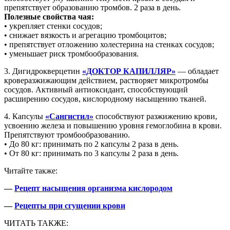
препятствует образованию тромбов. 2 раза в день.
Полезные свойства чая:
• укрепляет стенки сосудов;
• снижает вязкость и агрегацию тромбоцитов;
• препятствует отложению холестерина на стенках сосудов;
• уменьшает риск тромбообразования.
3. Дигидрокверцетин
«ДОКТОР КАПИЛЛЯР»
— обладает
кроверазжижающим действием, растворяет микротромбы
сосудов. Активный антиоксидант, способствующий
расширению сосудов, кислородному насыщению тканей.
4. Капсулы
«Сангистил»
способствуют разжижению крови,
усвоению железа и повышению уровня гемоглобина в крови.
Препятствуют тромбообразованию.
• До 80 кг: принимать по 2 капсулы 2 раза в день.
• От 80 кг: принимать по 3 капсулы 2 раза в день.
Читайте также:
—
Рецепт насыщения организма кислородом
—
Рецепты при сгущении крови
ЧИТАТЬ ТАКЖЕ: