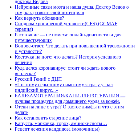
доктора Ведова
Нейронные связи мозга и наша душа. Доктор Ведов о
том, как развить свой потенциал
Как вернуть обоняние?
Синдром хронической усталости(CFS) (GCMAF
терапия)
Расстояние — не помеха: онлайн-диагностика для
путешествующих
Вопрос-ответ. Что делать при повышенной тревожности
и усталости?
Косточка на ноге: что делать? История успешного
лечения
Куда делся коронавирус: стоит ли ждать нового
всплеска?
Русский Гений с ДЦП
«По этому серьезному симптому я сразу узнал
индийский вирус...»
БАЛЬЗАМОТЕРАПИЯ/КАПИЛЛЯРОТЕРАПИЯ —
лучшая процедура для домашнего ухода за кожей.
Отеки на лице с утра? О застое лимфы и что с этим
делать
Как остановить старение лица?
Капуста, морковка, горох, аминокислоты…
Рецепт лечения кандидоза (молочницы)