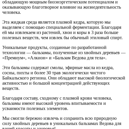
обладающую мощным биоэнэргетическим потенциалом и
оказывающую благотворное влияние на жизнедеятельность
человека.
Эта жидкая среда является плазмой кедра, которую мы
выделяем с помощью специальной ферментации. Благодаря
ей мы извлекаем из растений, хвои и коры в 3 раза больше
полезных веществ, чем извлек бы обычный этиловый спирт.
Уникальные продукты, созданные по разработанной
технологии — бальзамы, полученные из хвойных деревьев —
«Премиум», «Алкион» и «Бальзам Ведова для тела».
Эти бальзамы содержат смолы, эфирные масла из кедра,
сосны, пихты и более 30 трав экологически чистого
Байкальского региона. Они обладают высокой биологической
активностью и большой концентрацией действующих
веществ.
Благодаря составу, сходному с плазмой крови человека,
бальзамы имеют высокий уровень впитываемости и
усваимости полезных элементов.
Мы смогли бережно извлечь и сохранить всю природную
силу хвойных деревьев в уникальных бальзамах Ведова для
вашей красоты и здоровья!