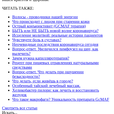
ЧИТАТЬ ТАКЖЕ:
Волосы - проводники нашей энергии
Что происходит с лицом при старении кожи
Острый конъюнктивит (GCMAF терапия)
БЫТЬ или НЕ БЫТЬ новой волне коронавируса?
Исцеление молитвой: реальные истории пациентов
Чувствуете боль в суставах?
Неочевидные последствия коронавируса сегодня
Вопрос-ответ. Увеличился лимфоузел на шее, как
вылечить?
Зачем нужна капилляротерапия?
Рецепт при пищевых отравлениях натуральными
средствами
Вопрос-ответ. Что делать при ощущении
безысходности?
Что делать, если живёшь в городе?
Особенный тайский лечебный массаж.
Хеликобактер пилори: как лечить и восстановить
желудок
Что такое макрофаги? Уникальность препарата GcMAF
Смотреть все статьи
Искать...