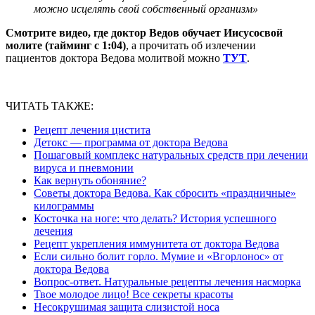
можно исцелять свой собственный организм»
Смотрите видео, где доктор Ведов обучает Иисусосвой
молите (тайминг с 1:04)
, а прочитать об излечении
пациентов доктора Ведова молитвой можно
ТУТ
.
ЧИТАТЬ ТАКЖЕ:
Рецепт лечения цистита
Детокс — программа от доктора Ведова
Пошаговый комплекс натуральных средств при лечении
вируса и пневмонии
Как вернуть обоняние?
Советы доктора Ведова. Как сбросить «праздничные»
килограммы
Косточка на ноге: что делать? История успешного
лечения
Рецепт укрепления иммунитета от доктора Ведова
Если сильно болит горло. Мумие и «Вгорлонос» от
доктора Ведова
Вопрос-ответ. Натуральные рецепты лечения насморка
Твое молодое лицо! Все секреты красоты
Несокрушимая защита слизистой носа