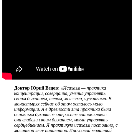
Доктор Юрий Ведов:
«Исихазм — практика
концентрации, созерцания, умения управлять
своим дыханием, телом, мыслями, чувствами. В
монастырях сейчас об этом осталось мало
информации. А в древности эта практика была
основным духовным стержнем воинов-славян —
они владели своим дыханием, могли управлять
сердцебиением. Я практикую исихазм постоянно, с
молитвой лечу пациентов. Иисусовой молитвой