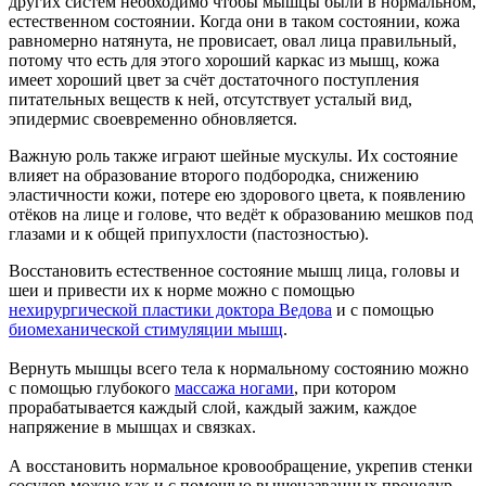
других систем необходимо чтобы мышцы были в нормальном,
естественном состоянии. Когда они в таком состоянии, кожа
равномерно натянута, не провисает, овал лица правильный,
потому что есть для этого хороший каркас из мышц, кожа
имеет хороший цвет за счёт достаточного поступления
питательных веществ к ней, отсутствует усталый вид,
эпидермис своевременно обновляется.
Важную роль также играют шейные мускулы. Их состояние
влияет на образование второго подбородка, снижению
эластичности кожи, потере ею здорового цвета, к появлению
отёков на лице и голове, что ведёт к образованию мешков под
глазами и к общей припухлости (пастозностью).
Восстановить естественное состояние мышц лица, головы и
шеи и привести их к норме можно с помощью
нехирургической пластики доктора Ведова
и с помощью
биомеханической стимуляции мышц
.
Вернуть мышцы всего тела к нормальному состоянию можно
с помощью глубокого
массажа ногами
, при котором
прорабатывается каждый слой, каждый зажим, каждое
напряжение в мышцах и связках.
А восстановить нормальное кровообращение, укрепив стенки
сосудов можно как и с помощью вышеназванных процедур,