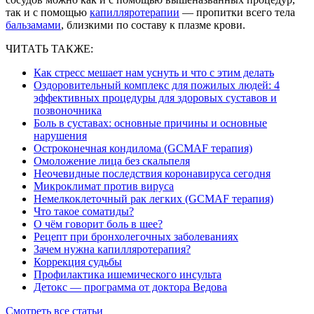
так и с помощью
капилляротерапии
— пропитки всего тела
бальзамами
, близкими по составу к плазме крови.
ЧИТАТЬ ТАКЖЕ:
Как стресс мешает нам уснуть и что с этим делать
Оздоровительный комплекс для пожилых людей: 4
эффективных процедуры для здоровых суставов и
позвоночника
Боль в суставах: основные причины и основные
нарушения
Остроконечная кондилома (GCMAF терапия)
Омоложение лица без скальпеля
Неочевидные последствия коронавируса сегодня
Микроклимат против вируса
Немелкоклеточный рак легких (GCMAF терапия)
Что такое соматиды?
О чём говорит боль в шее?
Рецепт при бронхолегочных заболеваниях
Зачем нужна капилляротерапия?
Коррекция судьбы
Профилактика ишемического инсульта
Детокс — программа от доктора Ведова
Смотреть все статьи