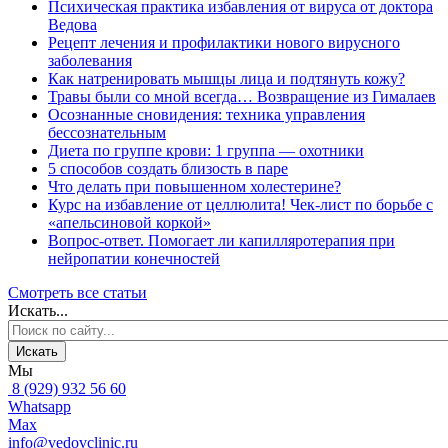
Психическая практика избавления от вируса от доктора
Ведова
Рецепт лечения и профилактики нового вирусного
заболевания
Как натренировать мышцы лица и подтянуть кожу?
Травы были со мной всегда… Возвращение из Гималаев
Осознанные сновидения: техника управления
бессознательным
Диета по группе крови: 1 группа — охотники
5 способов создать близость в паре
Что делать при повышенном холестерине?
Курс на избавление от целлюлита! Чек-лист по борьбе с
«апельсиновой коркой»
Вопрос-ответ. Помогает ли капилляротерапия при
нейропатии конечностей
Смотреть все статьи
Искать...
Искать
Мы
8 (929) 932 56 60
Whatsapp
Max
info@vedovclinic.ru