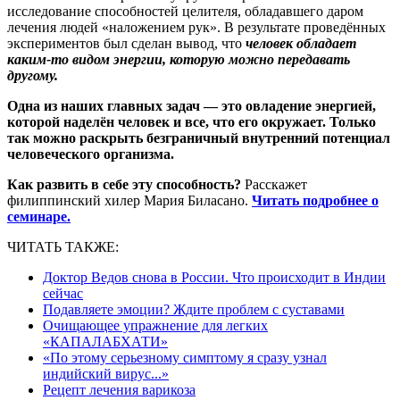
исследование способностей целителя, обладавшего даром
лечения людей «наложением рук». В результате проведённых
экспериментов был сделан вывод, что
человек обладает
каким-то видом энергии, которую можно передавать
другому.
Одна из наших главных задач — это овладение энергией,
которой наделён человек и все, что его окружает. Только
так можно раскрыть безграничный внутренний потенциал
человеческого организма.
Как развить в себе эту способность?
Расскажет
филиппинский хилер Мария Биласано.
Читать подробнее о
семинаре.
ЧИТАТЬ ТАКЖЕ:
Доктор Ведов снова в России. Что происходит в Индии
сейчас
Подавляете эмоции? Ждите проблем с суставами
Очищающее упражнение для легких
«КАПАЛАБХАТИ»
«По этому серьезному симптому я сразу узнал
индийский вирус...»
Рецепт лечения варикоза