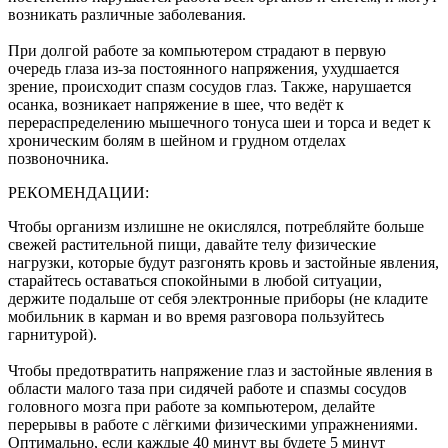
возникать различные заболевания.
При долгой работе за компьютером страдают в первую
очередь глаза из-за постоянного напряжения, ухудшается
зрение, происходит спазм сосудов глаз. Также, нарушается
осанка, возникает напряжение в шее, что ведёт к
перераспределению мышечного тонуса шеи и торса и ведет к
хроническим болям в шейном и грудном отделах
позвоночника.
РЕКОМЕНДАЦИИ:
Чтобы организм излишне не окислялся, потребляйте больше
свежей растительной пищи, давайте телу физические
нагрузки, которые будут разгонять кровь и застойные явления,
старайтесь оставаться спокойными в любой ситуации,
держите подальше от себя электронные приборы (не кладите
мобильник в карман и во время разговора пользуйтесь
гарнитурой).
Чтобы предотвратить напряжение глаз и застойные явления в
области малого таза при сидячей работе и спазмы сосудов
головного мозга при работе за компьютером, делайте
перерывы в работе с лёгкими физическими упражнениями.
Оптимально, если каждые 40 минут вы будете 5 минут