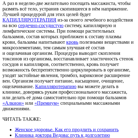
А раз в неделю-две желательно посещать массажиста, чтобы
размять всё тело, устранив скопившееся в нём напряжение.
Лучшей процедурой для этих целей будет
КАПИЛЛЯРОТЕРАПИЯ
из-за своего лечебного воздействия
на всю
сердечно-сосудистую
систему, капиллярную и
лимфатические системы. При помощи растительных
бальзамов, состав которых приближен к составу плазмы
крови, бальзамы напитывают
кровь
полезными веществами и
микроэлементами, тем самым улучшая её состав
и ощелачивая организм. Процедура выводит скопления
токсинов из организма, восстанавливает эластичность стенок
сосудов и капилляров, соответственно, кровь получает
возможность беспрепятственно циркулировать в организме,
уходят застойные явления, тромбоз, варикозное расширение
вен. Организм получает питание, насыщение, очищение,
ощелачивание.
Капилляротерапию
вы можете делать в
клинике, доверяясь рукам профессионального массажиста,
или делать её дома самостоятельно при помощи бальзамов
«Алкион»
или
«Премиум»
специальными массажными
движениями.
ЧИТАТЬ ТАКЖЕ:
Женское здоровье. Как его продлить и сохранить
Клиника доктора Ведова: путь к долголетию