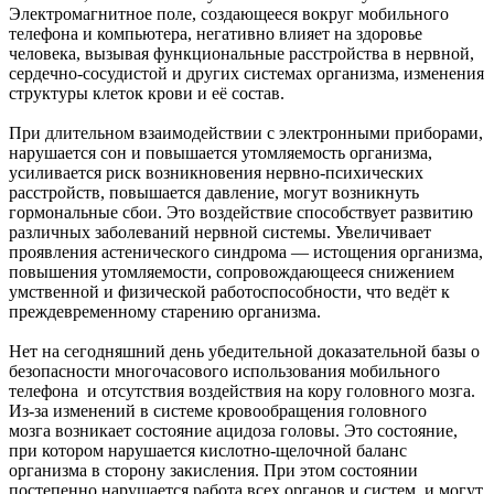
Электромагнитное поле, создающееся вокруг мобильного
телефона и компьютера, негативно влияет на здоровье
человека, вызывая функциональные расстройства в нервной,
сердечно-сосудистой и других системах организма, изменения
структуры клеток крови и её состав.
При длительном взаимодействии с электронными приборами,
нарушается сон и повышается утомляемость организма,
усиливается риск возникновения нервно-психических
расстройств, повышается давление, могут возникнуть
гормональные сбои. Это воздействие способствует развитию
различных заболеваний нервной системы. Увеличивает
проявления астенического синдрома — истощения организма,
повышения утомляемости, сопровождающееся снижением
умственной и физической работоспособности, что ведёт к
преждевременному старению организма.
Нет на сегодняшний день убедительной доказательной базы о
безопасности многочасового использования мобильного
телефона и отсутствия воздействия на кору головного мозга.
Из-за изменений в системе кровообращения головного
мозга возникает состояние ацидоза головы. Это состояние,
при котором нарушается кислотно-щелочной баланс
организма в сторону закисления. При этом состоянии
постепенно нарушается работа всех органов и систем, и могут