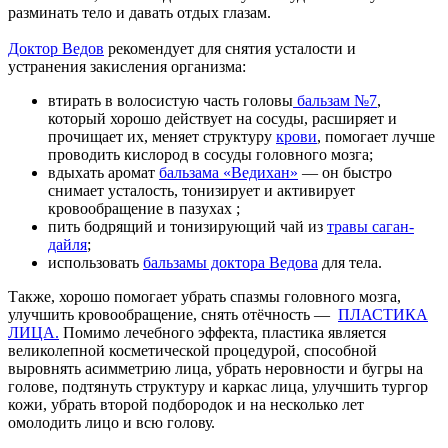
разминать тело и давать отдых глазам.
Доктор Ведов
рекомендует для снятия усталости и
устранения закисления организма:
втирать в волосистую часть головы
бальзам №7
,
который хорошо действует на сосуды, расширяет и
прочищает их, меняет структуру
крови
, помогает лучше
проводить кислород в сосуды головного мозга;
вдыхать аромат
бальзама «Ведихан»
— он быстро
снимает усталость, тонизирует и активирует
кровообращение в пазухах ;
пить бодрящий и тонизирующий чай из
травы саган-
дайля
;
использовать
бальзамы доктора Ведова
для тела.
Также, хорошо помогает убрать спазмы головного мозга,
улучшить кровообращение, снять отёчность —
ПЛАСТИКА
ЛИЦА.
Помимо лечебного эффекта, пластика является
великолепной косметической процедурой, способной
выровнять асимметрию лица, убрать неровности и бугры на
голове, подтянуть структуру и каркас лица, улучшить тургор
кожи, убрать второй подбородок и на несколько лет
омолодить лицо и всю голову.