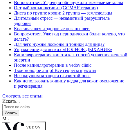
Вопрос-ответ. У дочери обнаружили тяжелые металлы
Острый конъюнктивит (GCMAF терапия)
Диета по группе крови: 2 группа — земледельцы
Длительный стресс — незаметный разрушитель
здоровья
Красивая шея и здоровые органы шеи
Вопрос-ответ. Уже год периодически болит колено, что
делать?
Для чего нужны лосьоны и тоники для лица?
Упражнение для легких «ПОЛНОЕ ДЫХАНИЕ»
Капилляротерапия живота как способ усиления женской
энергии
После капилляротерапии в vedov clinic
Твое молодое лицо! Все секреты красоты
Несокрушимая защита слизистой носа
Как использовать живицу кедра для кожи: омоложение
и регенерация
Смотреть все статьи
Искать...
Искать
Мы