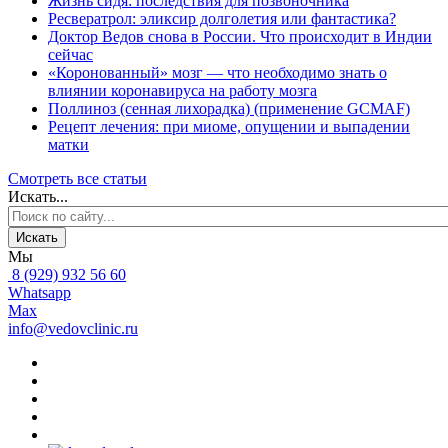
Жизнь сидя: последствия для позвоночника
Ресвератрол: эликсир долголетия или фантастика?
Доктор Ведов снова в России. Что происходит в Индии
сейчас
«Коронованный» мозг — что необходимо знать о
влиянии коронавируса на работу мозга
Поллиноз (сенная лихорадка) (применение GCMAF)
Рецепт лечения: при миоме, опущении и выпадении
матки
Смотреть все статьи
Искать...
Искать
Мы
8 (929) 932 56 60
Whatsapp
Max
info@vedovclinic.ru