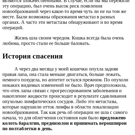
являются злокачественными. В случае, если бы мы пережили
эту операцию, был очень высок риск появления
новообразований через какое-то время чуть ли не на том же
месте. Были возможны образования метастаз в разных
органах. А часто эти метастазы обнаруживают и во время
операций.
Жизнь шла своим чередом. Кошка всегда была очень
любима, просто стали ее больше баловать.
История спасения
А через два месяца у моей кошечки опухла задняя
правая лапа, она стала меньше двигаться, больше лежать,
немного похудела, но аппетит остался прежним. По опухоли
никаких видимых изменений не было. Врач предположила,
что отек лапы связан с прогрессированием заболевания и
накопление жидкости происходит в результате сдавливания
опухолью лимфатических сосудов. Либо это метастазы,
которые нарушили отток лимфы в области локализации
новообразования. Так как речь об операции не шла с самого
начала, то для облегчения состояния нам было
предложено
колоть баралгин, преднизолон и принимать верошпирон
по полтаблетки в день.