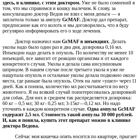
здесь, в клинике, с этим доктором.
Уже не было сомнений в
том, что мы справимся и кошку вылечим. К слову, за
консультацию доктор Ведов не взял с меня деньги — я
заплатила только за ампулу
GcMAF.
Доктор дал препарат,
предписание как его колоть и мы договорились, что я буду
регулярно информировать его о ходе лечения.
Доктор назначил нам
GcMAF в инъекциях
. Делать
уколы надо было один раз в два дня, дозировка 0,16 мл.
Инъекции надо делать в опухоль. По количеству не менее 10
инъекций, все зависит от реакции организма и от каждого
конкретного случая. Уколы я делала сама инсулиновым
шприцом. В нашем случае после третьего укола я уже не
нащупала опухоль и остальные уколы делала подкожно около
места, где раньше была опухоль. Отек на лапе «ушел» через 11
дней. Как я поняла, количество мл рассчитывается по весу
животного. Я на всякий случай поинтересовалась дозировкой
для собак. Для них в среднем так распределяется дозировка:
60 кг – 0,5 мл; 30 кг- 0,25 мл; 3-15кг—0,12 мл. Но надо
уточнять в каждом конкретном случае.
Одна ампула
GcMAF
содержит 2,5 мл. Стоимость такой ампулы 30 000 рублей.
И, как я поняла, купить этот препарат можно в клинике
доктора Ведова.
Сейчас моя кошечка опять носится по квартире, прыгает