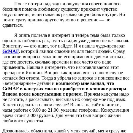
После потери надежды и ощущения своего полного
бессилия помочь любимому существу приходит чувство
опустошения, испытываешь разрывающую боль внутри. Но
почти сразу пришло другое чувство и решение — не
сдаваться.
Я опять полезла в интернет и теперь тема была только
одна: как победить рак, пусть стадия уже далеко не начальная.
Воистину — кто ищет, тот найдет. И я нашла чудо-препарат
GcMAF
,
который явился спасением для тысяч людей. Сразу
возникли вопросы: можно ли его применять для животных,
где его достать, сколько времени и как часто его надо
применять. Нашла в интернете, что изготавливается этот
препарат в Японии. Вопрос как применять в нашем случае
остался без ответа. Тогда я убрала из запроса в поисковике все
«ветеринарные» детали и
компьютер мне выдал, что
GcMAF в капсулах можно приобрести в клинике доктора
Ведова после
консультации с врачом
. Причем капсулы надо
не глотать, а рассасывать, высыпав их содержимое под язык.
Как это сделать в нашем случае? Вышла на сайт клиники,
часы работы с 9.00 до 21.00, указаны телефоны. Консультация
врача стоит 3 000 рублей. Для меня это был вопрос жизни
любимого существа.
Дозвонилась, объяснила, какой у меня случай, меня сразу же