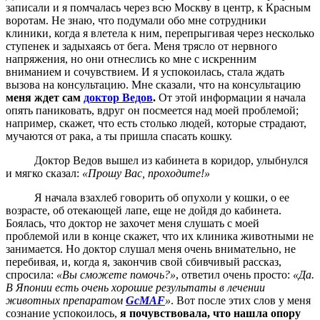
записали и я помчалась через всю Москву в центр, к Красным
воротам. Не знаю, что подумали обо мне сотрудники
клиники, когда я влетела к ним, перепрыгивая через несколько
ступенек и задыхаясь от бега. Меня трясло от нервного
напряжения, но они отнеслись ко мне с искренним
вниманием и сочувствием. И я успокоилась, стала ждать
вызова на консультацию. Мне сказали, что на консультацию
меня ждет сам
доктор Ведов
.
От этой информации я начала
опять паниковать, вдруг он посмеется над моей проблемой;
например, скажет, что есть столько людей, которые страдают,
мучаются от рака, а ты пришла спасать кошку.
Доктор Ведов вышел из кабинета в коридор, улыбнулся
и мягко сказал:
«Прошу Вас, проходите!»
Я начала взахлеб говорить об опухоли у кошки, о ее
возрасте, об отекающей лапе, еще не дойдя до кабинета.
Боялась, что доктор не захочет меня слушать с моей
проблемой или в конце скажет, что их клиника животными не
занимается. Но доктор слушал меня очень внимательно, не
перебивая, и, когда я, закончив свой сбивчивый рассказ,
спросила:
«Вы сможете помочь?»
, ответил очень просто:
«Да.
В Японии есть очень хорошие результаты в лечении
животных препаратом
GcMAF
»
. Вот после этих слов у меня
сознание успокоилось,
я почувствовала, что нашла опору