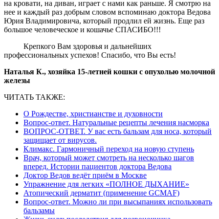
на кровати, на диван, играет с нами как раньше. Я смотрю на
нее и каждый раз добрым словом вспоминаю доктора Ведова
Юрия Владимировича, который продлил ей жизнь. Еще раз
большое человеческое и кошачье СПАСИБО!!!
Крепкого Вам здоровья и дальнейших
профессиональных успехов! Спасибо, что Вы есть!
Наталья К., хозяйка 15-летней кошки с опухолью молочной
железы
ЧИТАТЬ ТАКЖЕ:
О Рождестве, христианстве и духовности
Вопрос-ответ. Натуральные рецепты лечения насморка
ВОПРОС-ОТВЕТ. У вас есть бальзам для носа, который
защищает от вирусов.
Климакс. Гармоничный переход на новую ступень
Врач, который может смотреть на несколько шагов
вперед. Истории пациентов доктора Ведова
Доктор Ведов ведёт приём в Москве
Упражнение для легких «ПОЛНОЕ ДЫХАНИЕ»
Атопический дерматит (применение GCMAF)
Вопрос-ответ. Можно ли при высыпаниях использовать
бальзамы