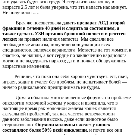
что удалять будут всю гряду. Я стерилизовала кошку в
возрасте 2,5 лет и была уверена, что эта напасть нас минует.
Не получилось….
Врач же посоветовала давать
препарат АСД второй
фракции в течение 40 дней и следить за состоянием, а
также сделать УЗИ органов брюшной полости и рентген
легких
на предмет наличия метастаз. Мы сделали все
необходимые анализы, получили консультации всех
специалистов, включая кардиолога. Метастаз на тот момент, к
счастью, не нашли, а вот сердце по заключению кардиолога
могло и не выдержать наркоза; да и в почках обнаружились
возрастные изменения.
Решили, что пока она себя хорошо чувствует: ест, пьет,
играет, ходит в туалет без проблем, не испытывает болей —
ничего радикального предпринимать не будем.
Дома я облазила многочисленные форумы по проблеме
онкологии молочной железы у кошек и выяснила, что в
настоящее время рак молочной железы кошек является
актуальной проблемой, так как частота встречаемости
данного заболевания высока, даже если животное было
стерилизовано.
Опухоли молочных желез у кошек
составляют более 50% всей онкологии
, и почти все они