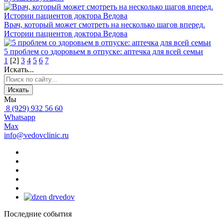
Врач, который может смотреть на несколько шагов вперед.
Истории пациентов доктора Ведова
5 проблем со здоровьем в отпуске: аптечка для всей семьи
1
[
2
]
3
4
5
6
7
Искать...
Искать
Мы
8 (929) 932 56 60
Whatsapp
Max
info@vedovclinic.ru
Последние события